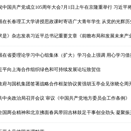
祝中国共产党成立105周年大会7月1日上午在京隆重举行 习近平将向
强在长春理工大学讲授思政课时寄语广大青年学生 从党的光辉历史中
求是》杂志发表习近平总书记重要文章《前瞻布局和发展未来产
强在省委理论学习中心组集体（扩大）学习会上强调 用心学习借鉴“
近平向上海合作组织绿色和可持续发展论坛致贺信
政府与国机集团签署战略合作框架协议黄强胡玉亭会见张晓仑周
共中央政治局召开会议 审议《中国共产党地方委员会工作条例》
全国两会精神和北京拂面春风带回吉林鼓足干事创业劲头 凝聚振兴